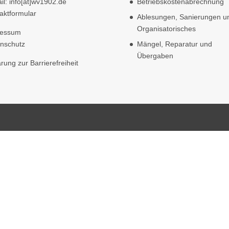
il: info[at]wv1902.de
Betriebskostenabrechnung
aktformular
Ablesungen, Sanierungen u
Organisatorisches
ressum
nschutz
Mängel, Reparatur und
Übergaben
ärung zur Barrierefreiheit