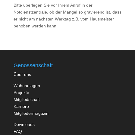
Bitte überlegen Sie vor Ihrem Anruf in der
Notdienstzentrale, ob der Mangel so gravierend ist, dass
er nicht am nächsten Werktag z.B. vom Hausmeister
behoben werden kann.
Genossenschaft
Über uns
Wohnanlagen
Projekte
Mitgliedschaft
Karriere
Mitgliedermagazin
Downloads
FAQ